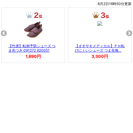
8月2日16時50分更新
【竹虎】転倒予防シューズ つ
【オオサキメディカル】ＰＨ転
ま先つき 091272 920051
びにくいシューズ つま先無…
1,890円
3,300円