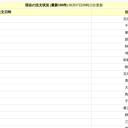
現在の注文状況
(最新100件)
08月07日00時22分更新
注文日時
北
和
北
鹿