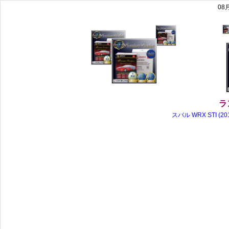
08
ラ
スバル WRX STI 