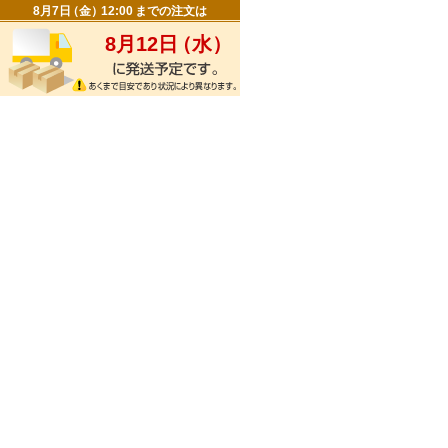
8月7日
（
金
）
12:00
までの注文は
8月12日
（
水
）